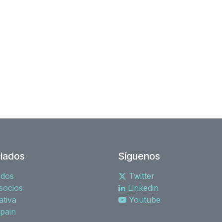
iados
Síguenos
rdos
Twitter
socios
Linkedin
tiva
Youtube
spain