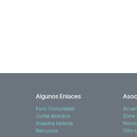
Algunos Enlaces
Asoc
Foro Comunidad
Acue
Junta directiva
Zona 
Nuestra historia
Norma
Recursos
l10n-