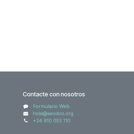
Contacte con nosotros
Formulario Web
hola@aeodoo.org
+34 910 053 110