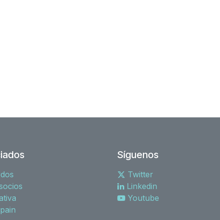
iados
Síguenos
rdos
Twitter
socios
Linkedin
tiva
Youtube
spain