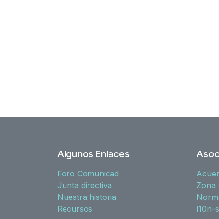
Algunos Enlaces
Asoc
Foro Comunidad
Acue
Junta directiva
Zona 
Nuestra historia
Norma
Recursos
l10n-