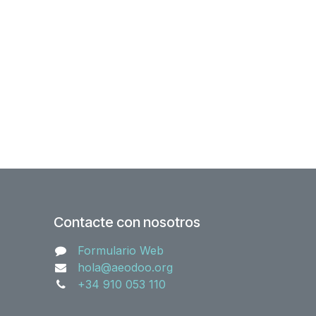
Contacte con nosotros
Formulario Web
hola@aeodoo.org
+34 910 053 110