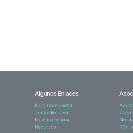
Algunos Enlaces
Asoc
Foro Comunidad
Acue
Junta directiva
Zona 
Nuestra historia
Norma
Recursos
l10n-