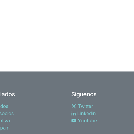
iados
Síguenos
rdos
Twitter
socios
Linkedin
tiva
Youtube
spain