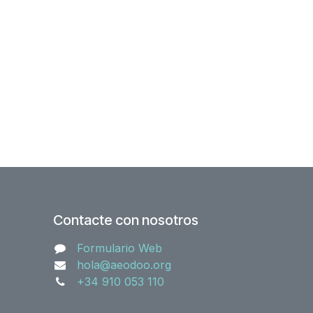
Contacte con nosotros
Formulario Web
hola@aeodoo.org
+34 910 053 110