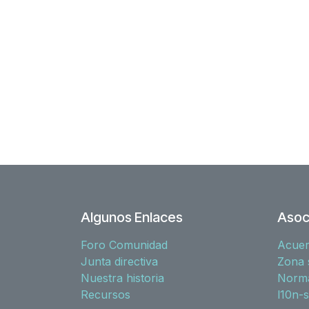
Algunos Enlaces
Asoc
Foro Comunidad
Acue
Junta directiva
Zona 
Nuestra historia
Norma
Recursos
l10n-