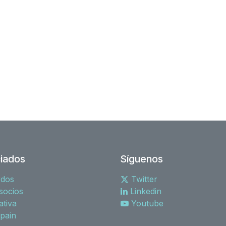
iados
Síguenos
rdos
Twitter
socios
Linkedin
tiva
Youtube
spain