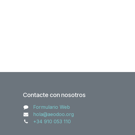
Contacte con nosotros
Formulario Web
hola@aeodoo.org
+34 910 053 110