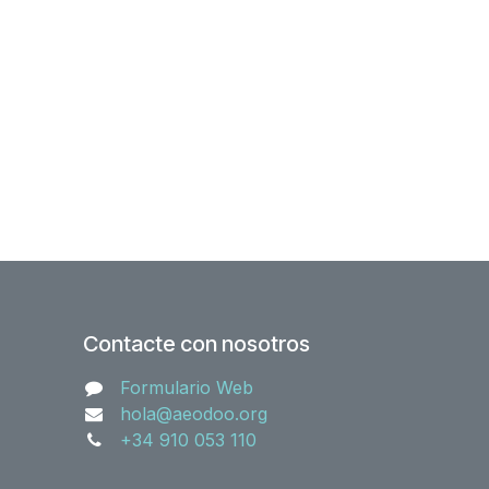
Contacte con nosotros
Formulario Web
hola@aeodoo.org
+34 910 053 110