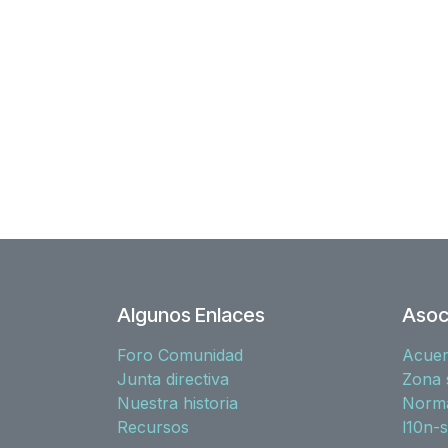
Algunos Enlaces
Asoc
Foro Comunidad
Acue
Junta directiva
Zona 
Nuestra historia
Norma
Recursos
l10n-