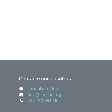
Contacte con nosotros
Formulario Web
hola@aeodoo.org
+34 910 053 110