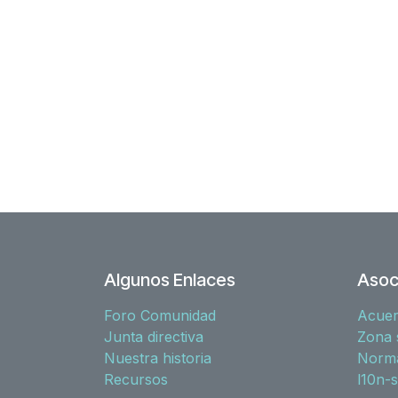
Algunos Enlaces
Asoc
Foro Comunidad
Acue
Junta directiva
Zona 
Nuestra historia
Norma
Recursos
l10n-