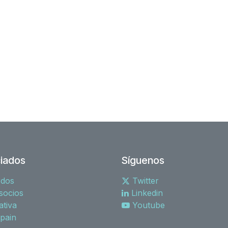
iados
Síguenos
rdos
Twitter
socios
Linkedin
tiva
Youtube
spain