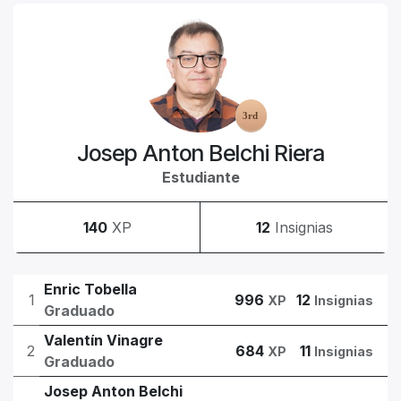
Josep Anton Belchi Riera
Estudiante
140
XP
12
Insignias
Enric Tobella
1
996
12
XP
Insignias
Graduado
Valentín Vinagre
2
684
11
XP
Insignias
Graduado
Josep Anton Belchi