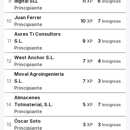
9
digital SLL
11
6
XP
Insignias
Principiante
Juan Ferrer
10
10
7
XP
Insignias
Principiante
Aures Ti Consultors
11
S.L.
9
3
XP
Insignias
Principiante
West Anchor S.L.
12
7
4
XP
Insignias
Principiante
Moval Agroingeniería
13
S.L.
7
3
XP
Insignias
Principiante
Almacenes
14
Totmaterial, S.L.
5
7
XP
Insignias
Principiante
Óscar Soto
15
3
3
XP
Insignias
Principiante