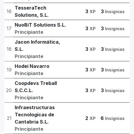
TesseraTech
16
3
3
XP
Insignias
Solutions, S.L.
NuoBiT Solutions S.L.
17
3
3
XP
Insignias
Principiante
Jacon Informática,
18
S.L.
3
3
XP
Insignias
Principiante
Hodei Navarro
19
3
3
XP
Insignias
Principiante
Coopdevs Treball
20
S.C.C.L.
3
3
XP
Insignias
Principiante
Infraestructuras
Tecnologicas de
21
2
6
XP
Insignias
Cantabria S.L.
Principiante