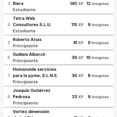
3
Riera
140
12
XP
Insignias
Estudiante
Tetra Web
4
Consultores S.L.U.
115
9
XP
Insignias
Estudiante
Roberto Arias
5
41
9
XP
Insignias
Principiante
Guillem Alborch
6
39
10
XP
Insignias
Principiante
Humanoide servicios
7
para la pyme, S.L.N.E.
36
8
XP
Insignias
Principiante
Joaquín Gutiérrez
8
Pedrosa
33
9
XP
Insignias
Principiante
Vortex dimensión