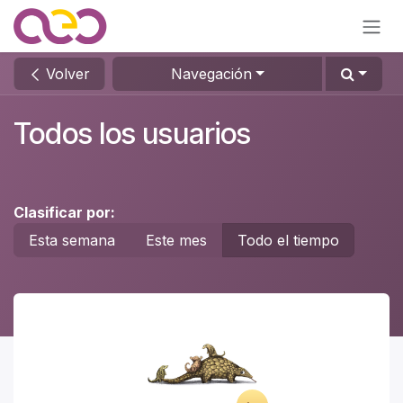
Ir al contenido
Volver
Navegación
Todos los usuarios
Clasificar por:
Esta semana
Este mes
Todo el tiempo