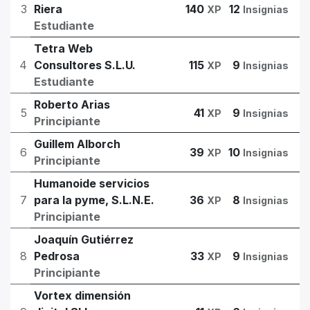
3
Riera
140
12
XP
Insignias
Estudiante
Tetra Web
4
Consultores S.L.U.
115
9
XP
Insignias
Estudiante
Roberto Arias
5
41
9
XP
Insignias
Principiante
Guillem Alborch
6
39
10
XP
Insignias
Principiante
Humanoide servicios
7
para la pyme, S.L.N.E.
36
8
XP
Insignias
Principiante
Joaquín Gutiérrez
8
Pedrosa
33
9
XP
Insignias
Principiante
Vortex dimensión