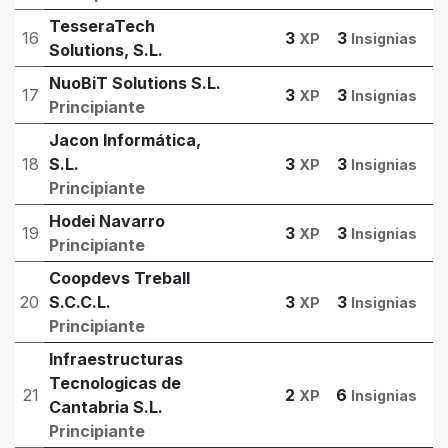
TesseraTech
16
3
3
XP
Insignias
Solutions, S.L.
NuoBiT Solutions S.L.
17
3
3
XP
Insignias
Principiante
Jacon Informática,
18
S.L.
3
3
XP
Insignias
Principiante
Hodei Navarro
19
3
3
XP
Insignias
Principiante
Coopdevs Treball
20
S.C.C.L.
3
3
XP
Insignias
Principiante
Infraestructuras
Tecnologicas de
21
2
6
XP
Insignias
Cantabria S.L.
Principiante