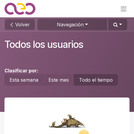
Ir al contenido
Volver
Navegación
Todos los usuarios
Clasificar por:
Esta semana
Este mes
Todo el tiempo