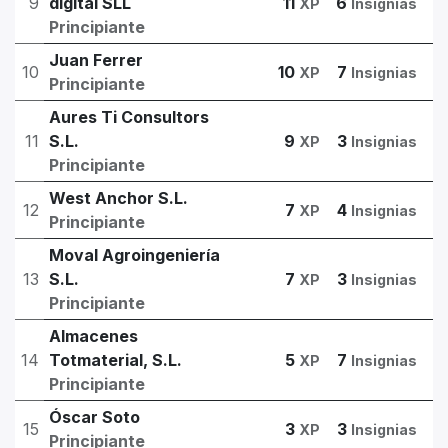
9
digital SLL
11
6
XP
Insignias
Principiante
Juan Ferrer
10
10
7
XP
Insignias
Principiante
Aures Ti Consultors
11
S.L.
9
3
XP
Insignias
Principiante
West Anchor S.L.
12
7
4
XP
Insignias
Principiante
Moval Agroingeniería
13
S.L.
7
3
XP
Insignias
Principiante
Almacenes
14
Totmaterial, S.L.
5
7
XP
Insignias
Principiante
Óscar Soto
15
3
3
XP
Insignias
Principiante