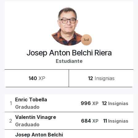
Josep Anton Belchi Riera
Estudiante
140
XP
12
Insignias
Enric Tobella
1
996
12
XP
Insignias
Graduado
Valentín Vinagre
2
684
11
XP
Insignias
Graduado
Josep Anton Belchi