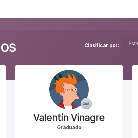
Foro
Eventos
Formación
Asociados
ios
Est
Clasificar por:
Valentín Vinagre
Graduado