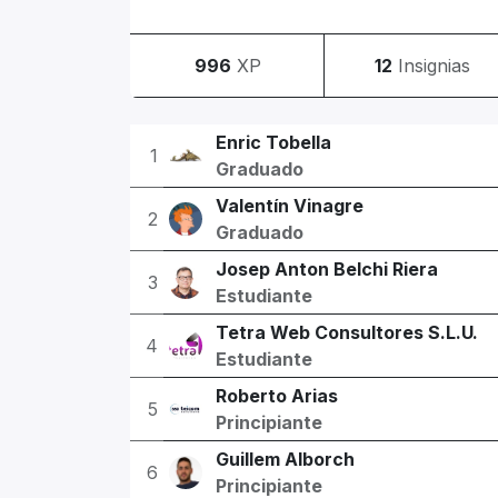
996
XP
12
Insignias
Enric Tobella
1
Graduado
Valentín Vinagre
2
Graduado
Josep Anton Belchi Riera
3
Estudiante
Tetra Web Consultores S.L.U.
4
Estudiante
Roberto Arias
5
Principiante
Guillem Alborch
6
Principiante