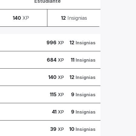
Estudiante
140
XP
12
Insignias
996
12
XP
Insignias
684
11
XP
Insignias
140
12
XP
Insignias
115
9
XP
Insignias
41
9
XP
Insignias
39
10
XP
Insignias