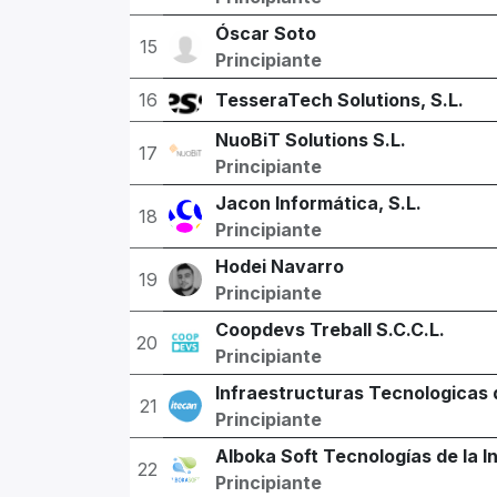
Óscar Soto
15
Principiante
16
TesseraTech Solutions, S.L.
NuoBiT Solutions S.L.
17
Principiante
Jacon Informática, S.L.
18
Principiante
Hodei Navarro
19
Principiante
Coopdevs Treball S.C.C.L.
20
Principiante
Infraestructuras Tecnologicas 
21
Principiante
Alboka Soft Tecnologías de la I
22
Principiante