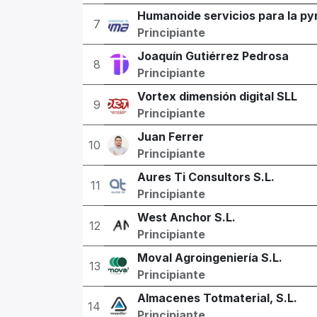
Humanoide servicios para la py
7
Principiante
Joaquín Gutiérrez Pedrosa
8
Principiante
Vortex dimensión digital SLL
9
Principiante
Juan Ferrer
10
Principiante
Aures Ti Consultors S.L.
11
Principiante
West Anchor S.L.
12
Principiante
Moval Agroingeniería S.L.
13
Principiante
Almacenes Totmaterial, S.L.
14
Principiante