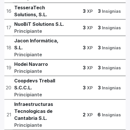
TesseraTech
16
3
3
XP
Insignias
Solutions, S.L.
NuoBiT Solutions S.L.
17
3
3
XP
Insignias
Principiante
Jacon Informática,
18
S.L.
3
3
XP
Insignias
Principiante
Hodei Navarro
19
3
3
XP
Insignias
Principiante
Coopdevs Treball
20
S.C.C.L.
3
3
XP
Insignias
Principiante
Infraestructuras
Tecnologicas de
21
2
6
XP
Insignias
Cantabria S.L.
Principiante