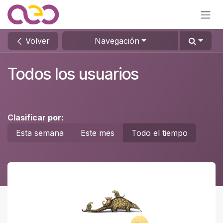
Ir al contenido
Volver
Navegación
Todos los usuarios
Clasificar por:
Esta semana
Este mes
Todo el tiempo