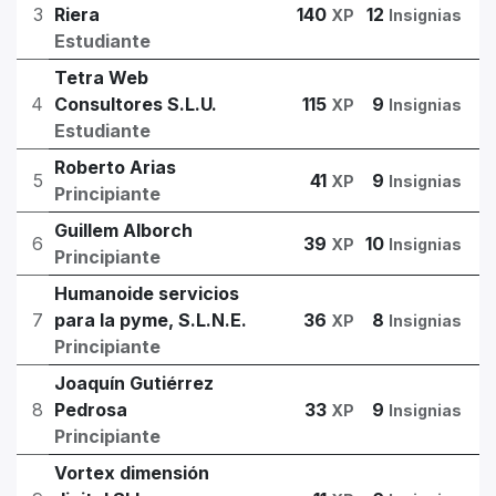
3
Riera
140
12
XP
Insignias
Estudiante
Tetra Web
4
Consultores S.L.U.
115
9
XP
Insignias
Estudiante
Roberto Arias
5
41
9
XP
Insignias
Principiante
Guillem Alborch
6
39
10
XP
Insignias
Principiante
Humanoide servicios
7
para la pyme, S.L.N.E.
36
8
XP
Insignias
Principiante
Joaquín Gutiérrez
8
Pedrosa
33
9
XP
Insignias
Principiante
Vortex dimensión