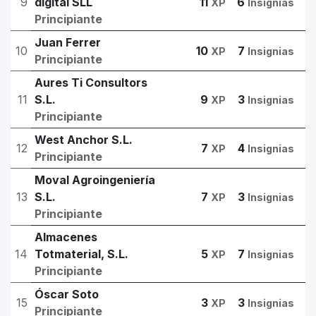
9
digital SLL
11
6
XP
Insignias
Principiante
Juan Ferrer
10
10
7
XP
Insignias
Principiante
Aures Ti Consultors
11
S.L.
9
3
XP
Insignias
Principiante
West Anchor S.L.
12
7
4
XP
Insignias
Principiante
Moval Agroingeniería
13
S.L.
7
3
XP
Insignias
Principiante
Almacenes
14
Totmaterial, S.L.
5
7
XP
Insignias
Principiante
Óscar Soto
15
3
3
XP
Insignias
Principiante