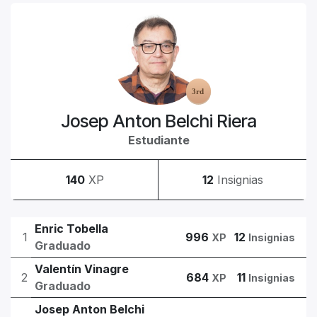
Josep Anton Belchi Riera
Estudiante
140
XP
12
Insignias
Enric Tobella
1
996
12
XP
Insignias
Graduado
Valentín Vinagre
2
684
11
XP
Insignias
Graduado
Josep Anton Belchi