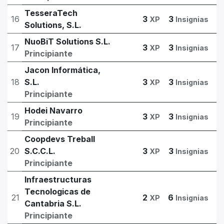
TesseraTech
16
3
3
XP
Insignias
Solutions, S.L.
NuoBiT Solutions S.L.
17
3
3
XP
Insignias
Principiante
Jacon Informática,
18
S.L.
3
3
XP
Insignias
Principiante
Hodei Navarro
19
3
3
XP
Insignias
Principiante
Coopdevs Treball
20
S.C.C.L.
3
3
XP
Insignias
Principiante
Infraestructuras
Tecnologicas de
21
2
6
XP
Insignias
Cantabria S.L.
Principiante