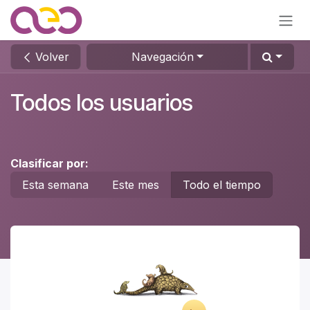
Ir al contenido
Volver
Navegación
Todos los usuarios
Clasificar por:
Esta semana
Este mes
Todo el tiempo