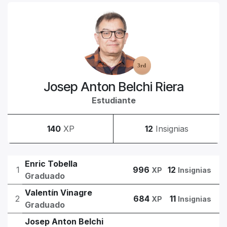
Josep Anton Belchi Riera
Estudiante
140
XP
12
Insignias
Enric Tobella
1
996
12
XP
Insignias
Graduado
Valentín Vinagre
2
684
11
XP
Insignias
Graduado
Josep Anton Belchi