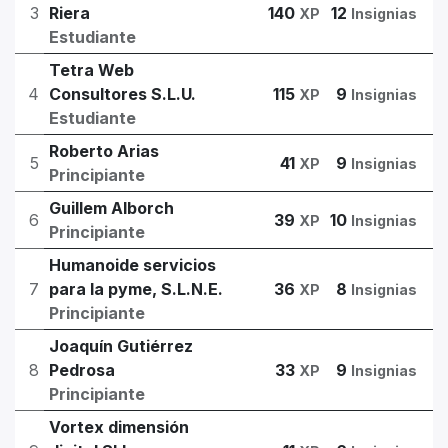
3
Riera
140
12
XP
Insignias
Estudiante
Tetra Web
4
Consultores S.L.U.
115
9
XP
Insignias
Estudiante
Roberto Arias
5
41
9
XP
Insignias
Principiante
Guillem Alborch
6
39
10
XP
Insignias
Principiante
Humanoide servicios
7
para la pyme, S.L.N.E.
36
8
XP
Insignias
Principiante
Joaquín Gutiérrez
8
Pedrosa
33
9
XP
Insignias
Principiante
Vortex dimensión