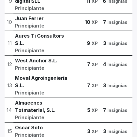
9
digital SLL
11
6
XP
Insignias
Principiante
Juan Ferrer
10
10
7
XP
Insignias
Principiante
Aures Ti Consultors
11
S.L.
9
3
XP
Insignias
Principiante
West Anchor S.L.
12
7
4
XP
Insignias
Principiante
Moval Agroingeniería
13
S.L.
7
3
XP
Insignias
Principiante
Almacenes
14
Totmaterial, S.L.
5
7
XP
Insignias
Principiante
Óscar Soto
15
3
3
XP
Insignias
Principiante