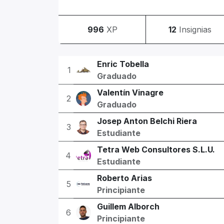
996
XP
12
Insignias
Enric Tobella
1
Graduado
Valentín Vinagre
2
Graduado
Josep Anton Belchi Riera
3
Estudiante
Tetra Web Consultores S.L.U.
4
Estudiante
Roberto Arias
5
Principiante
Guillem Alborch
6
Principiante