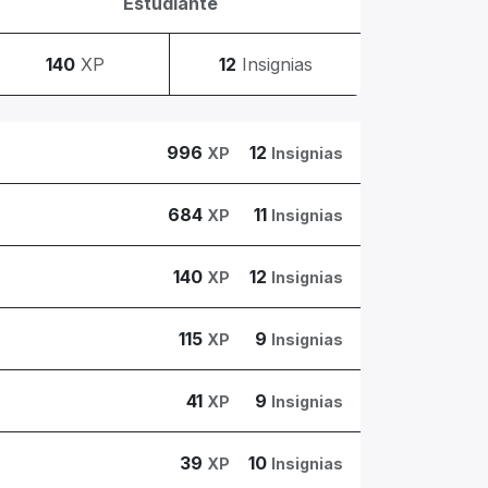
Estudiante
140
XP
12
Insignias
996
12
XP
Insignias
684
11
XP
Insignias
140
12
XP
Insignias
115
9
XP
Insignias
41
9
XP
Insignias
39
10
XP
Insignias