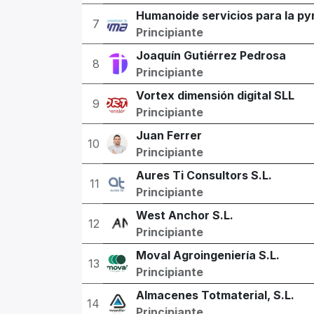
Humanoide servicios para la py
7
Principiante
Joaquín Gutiérrez Pedrosa
8
Principiante
Vortex dimensión digital SLL
9
Principiante
Juan Ferrer
10
Principiante
Aures Ti Consultors S.L.
11
Principiante
West Anchor S.L.
12
Principiante
Moval Agroingeniería S.L.
13
Principiante
Almacenes Totmaterial, S.L.
14
Principiante