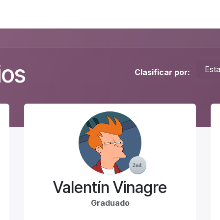
Foro
Eventos
Formación
Asociados
ios
Est
Clasificar por:
Valentín Vinagre
Graduado