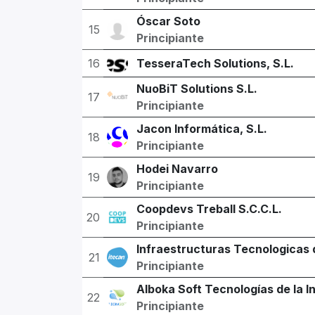
Óscar Soto
15
Principiante
16
TesseraTech Solutions, S.L.
NuoBiT Solutions S.L.
17
Principiante
Jacon Informática, S.L.
18
Principiante
Hodei Navarro
19
Principiante
Coopdevs Treball S.C.C.L.
20
Principiante
Infraestructuras Tecnologicas 
21
Principiante
Alboka Soft Tecnologías de la I
22
Principiante