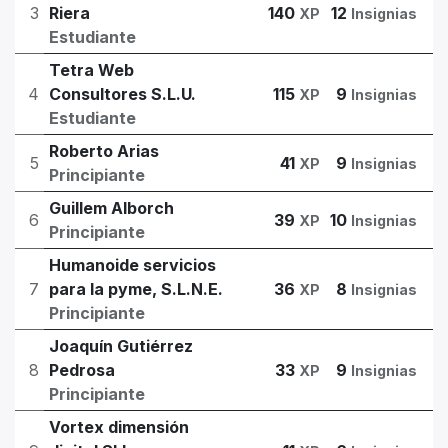
3
Riera
140
12
XP
Insignias
Estudiante
Tetra Web
4
Consultores S.L.U.
115
9
XP
Insignias
Estudiante
Roberto Arias
5
41
9
XP
Insignias
Principiante
Guillem Alborch
6
39
10
XP
Insignias
Principiante
Humanoide servicios
7
para la pyme, S.L.N.E.
36
8
XP
Insignias
Principiante
Joaquín Gutiérrez
8
Pedrosa
33
9
XP
Insignias
Principiante
Vortex dimensión