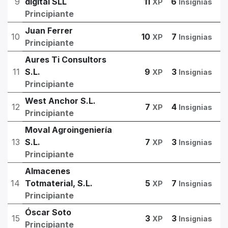
9
digital SLL
11
6
XP
Insignias
Principiante
Juan Ferrer
10
10
7
XP
Insignias
Principiante
Aures Ti Consultors
11
S.L.
9
3
XP
Insignias
Principiante
West Anchor S.L.
12
7
4
XP
Insignias
Principiante
Moval Agroingeniería
13
S.L.
7
3
XP
Insignias
Principiante
Almacenes
14
Totmaterial, S.L.
5
7
XP
Insignias
Principiante
Óscar Soto
15
3
3
XP
Insignias
Principiante