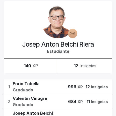
Josep Anton Belchi Riera
Estudiante
140
XP
12
Insignias
Enric Tobella
1
996
12
XP
Insignias
Graduado
Valentín Vinagre
2
684
11
XP
Insignias
Graduado
Josep Anton Belchi