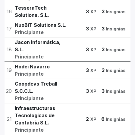
TesseraTech
16
3
3
XP
Insignias
Solutions, S.L.
NuoBiT Solutions S.L.
17
3
3
XP
Insignias
Principiante
Jacon Informática,
18
S.L.
3
3
XP
Insignias
Principiante
Hodei Navarro
19
3
3
XP
Insignias
Principiante
Coopdevs Treball
20
S.C.C.L.
3
3
XP
Insignias
Principiante
Infraestructuras
Tecnologicas de
21
2
6
XP
Insignias
Cantabria S.L.
Principiante