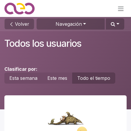
Ir al contenido
Volver
Navegación
Todos los usuarios
Clasificar por:
Esta semana
Este mes
Todo el tiempo