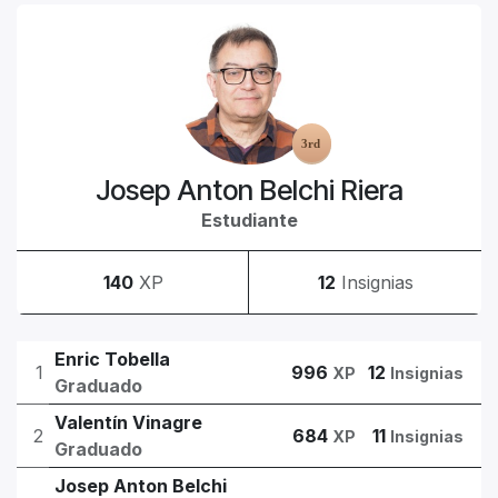
Josep Anton Belchi Riera
Estudiante
140
XP
12
Insignias
Enric Tobella
1
996
12
XP
Insignias
Graduado
Valentín Vinagre
2
684
11
XP
Insignias
Graduado
Josep Anton Belchi