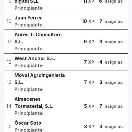
9
digital SLL
11
6
XP
Insignias
Principiante
Juan Ferrer
10
10
7
XP
Insignias
Principiante
Aures Ti Consultors
11
S.L.
9
3
XP
Insignias
Principiante
West Anchor S.L.
12
7
4
XP
Insignias
Principiante
Moval Agroingeniería
13
S.L.
7
3
XP
Insignias
Principiante
Almacenes
14
Totmaterial, S.L.
5
7
XP
Insignias
Principiante
Óscar Soto
15
3
3
XP
Insignias
Principiante