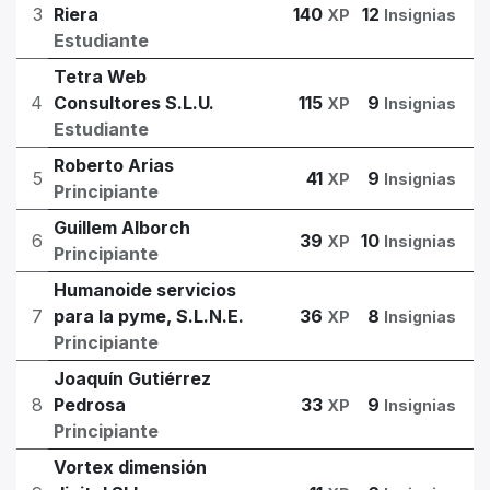
3
Riera
140
12
XP
Insignias
Estudiante
Tetra Web
4
Consultores S.L.U.
115
9
XP
Insignias
Estudiante
Roberto Arias
5
41
9
XP
Insignias
Principiante
Guillem Alborch
6
39
10
XP
Insignias
Principiante
Humanoide servicios
7
para la pyme, S.L.N.E.
36
8
XP
Insignias
Principiante
Joaquín Gutiérrez
8
Pedrosa
33
9
XP
Insignias
Principiante
Vortex dimensión