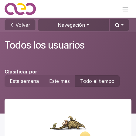
Ir al contenido
Volver
Navegación
Todos los usuarios
Clasificar por:
Esta semana
Este mes
Todo el tiempo