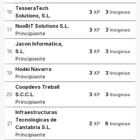
TesseraTech
16
3
3
XP
Insignias
Solutions, S.L.
NuoBiT Solutions S.L.
17
3
3
XP
Insignias
Principiante
Jacon Informática,
18
S.L.
3
3
XP
Insignias
Principiante
Hodei Navarro
19
3
3
XP
Insignias
Principiante
Coopdevs Treball
20
S.C.C.L.
3
3
XP
Insignias
Principiante
Infraestructuras
Tecnologicas de
21
2
6
XP
Insignias
Cantabria S.L.
Principiante