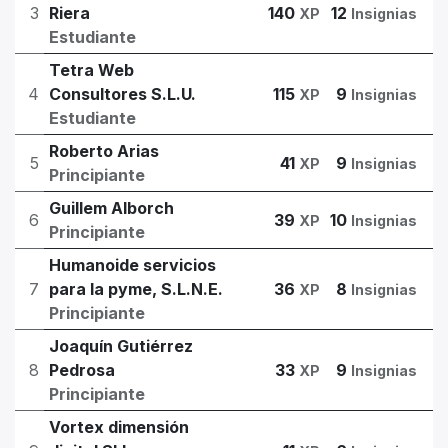
3
Riera
140
12
XP
Insignias
Estudiante
Tetra Web
4
Consultores S.L.U.
115
9
XP
Insignias
Estudiante
Roberto Arias
5
41
9
XP
Insignias
Principiante
Guillem Alborch
6
39
10
XP
Insignias
Principiante
Humanoide servicios
7
para la pyme, S.L.N.E.
36
8
XP
Insignias
Principiante
Joaquín Gutiérrez
8
Pedrosa
33
9
XP
Insignias
Principiante
Vortex dimensión