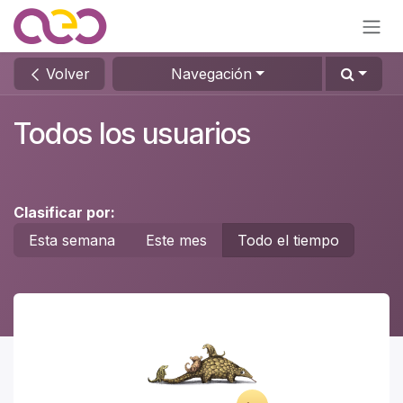
Ir al contenido
Volver
Navegación
Todos los usuarios
Clasificar por:
Esta semana
Este mes
Todo el tiempo