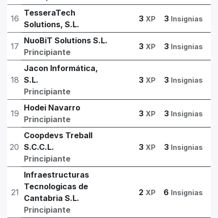
TesseraTech
16
3
3
XP
Insignias
Solutions, S.L.
NuoBiT Solutions S.L.
17
3
3
XP
Insignias
Principiante
Jacon Informática,
18
S.L.
3
3
XP
Insignias
Principiante
Hodei Navarro
19
3
3
XP
Insignias
Principiante
Coopdevs Treball
20
S.C.C.L.
3
3
XP
Insignias
Principiante
Infraestructuras
Tecnologicas de
21
2
6
XP
Insignias
Cantabria S.L.
Principiante