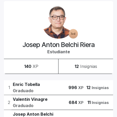
Josep Anton Belchi Riera
Estudiante
140
XP
12
Insignias
Enric Tobella
1
996
12
XP
Insignias
Graduado
Valentín Vinagre
2
684
11
XP
Insignias
Graduado
Josep Anton Belchi