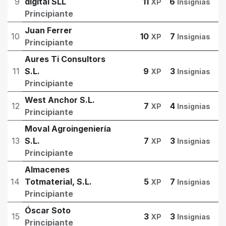
9
digital SLL
11
6
XP
Insignias
Principiante
Juan Ferrer
10
10
7
XP
Insignias
Principiante
Aures Ti Consultors
11
S.L.
9
3
XP
Insignias
Principiante
West Anchor S.L.
12
7
4
XP
Insignias
Principiante
Moval Agroingeniería
13
S.L.
7
3
XP
Insignias
Principiante
Almacenes
14
Totmaterial, S.L.
5
7
XP
Insignias
Principiante
Óscar Soto
15
3
3
XP
Insignias
Principiante