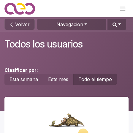
Ir al contenido
Volver
Navegación
Todos los usuarios
Clasificar por:
Esta semana
Este mes
Todo el tiempo