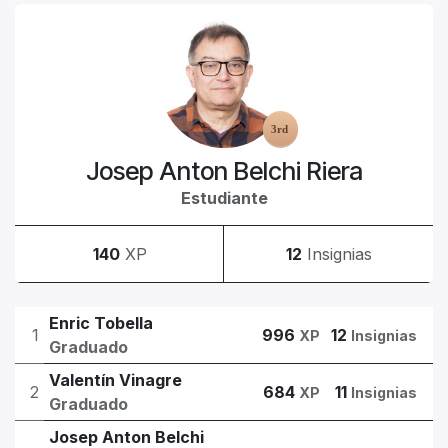
Josep Anton Belchi Riera
Estudiante
140
XP
12
Insignias
Enric Tobella
1
996
12
XP
Insignias
Graduado
Valentín Vinagre
2
684
11
XP
Insignias
Graduado
Josep Anton Belchi