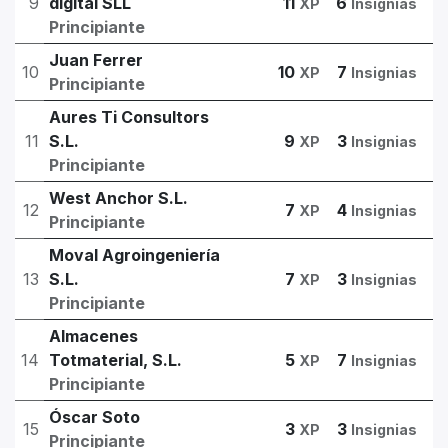
9
digital SLL
11
6
XP
Insignias
Principiante
Juan Ferrer
10
10
7
XP
Insignias
Principiante
Aures Ti Consultors
11
S.L.
9
3
XP
Insignias
Principiante
West Anchor S.L.
12
7
4
XP
Insignias
Principiante
Moval Agroingeniería
13
S.L.
7
3
XP
Insignias
Principiante
Almacenes
14
Totmaterial, S.L.
5
7
XP
Insignias
Principiante
Óscar Soto
15
3
3
XP
Insignias
Principiante