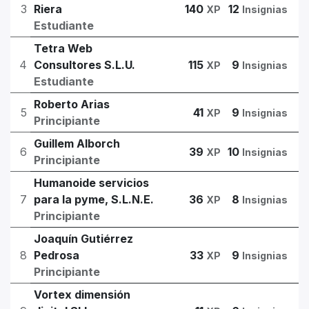
3
Riera
140
12
XP
Insignias
Estudiante
Tetra Web
4
Consultores S.L.U.
115
9
XP
Insignias
Estudiante
Roberto Arias
5
41
9
XP
Insignias
Principiante
Guillem Alborch
6
39
10
XP
Insignias
Principiante
Humanoide servicios
7
para la pyme, S.L.N.E.
36
8
XP
Insignias
Principiante
Joaquín Gutiérrez
8
Pedrosa
33
9
XP
Insignias
Principiante
Vortex dimensión