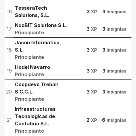
TesseraTech
16
3
3
XP
Insignias
Solutions, S.L.
NuoBiT Solutions S.L.
17
3
3
XP
Insignias
Principiante
Jacon Informática,
18
S.L.
3
3
XP
Insignias
Principiante
Hodei Navarro
19
3
3
XP
Insignias
Principiante
Coopdevs Treball
20
S.C.C.L.
3
3
XP
Insignias
Principiante
Infraestructuras
Tecnologicas de
21
2
6
XP
Insignias
Cantabria S.L.
Principiante