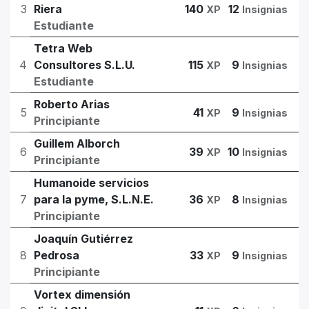
3
Riera
140
12
XP
Insignias
Estudiante
Tetra Web
4
Consultores S.L.U.
115
9
XP
Insignias
Estudiante
Roberto Arias
5
41
9
XP
Insignias
Principiante
Guillem Alborch
6
39
10
XP
Insignias
Principiante
Humanoide servicios
7
para la pyme, S.L.N.E.
36
8
XP
Insignias
Principiante
Joaquín Gutiérrez
8
Pedrosa
33
9
XP
Insignias
Principiante
Vortex dimensión