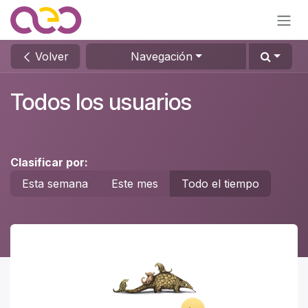
Ir al contenido
Volver
Navegación
Todos los usuarios
Clasificar por:
Esta semana
Este mes
Todo el tiempo