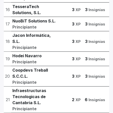
TesseraTech
16
3
3
XP
Insignias
Solutions, S.L.
NuoBiT Solutions S.L.
17
3
3
XP
Insignias
Principiante
Jacon Informática,
18
S.L.
3
3
XP
Insignias
Principiante
Hodei Navarro
19
3
3
XP
Insignias
Principiante
Coopdevs Treball
20
S.C.C.L.
3
3
XP
Insignias
Principiante
Infraestructuras
Tecnologicas de
21
2
6
XP
Insignias
Cantabria S.L.
Principiante