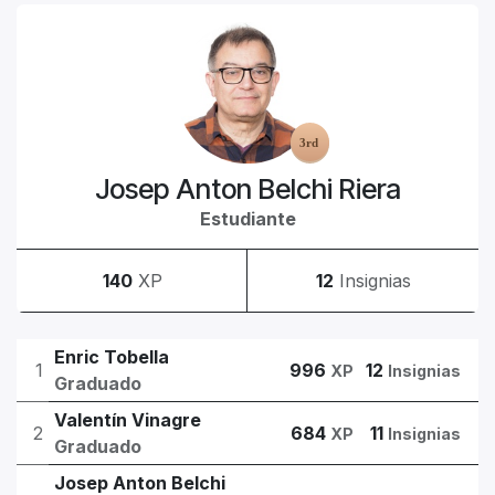
Josep Anton Belchi Riera
Estudiante
140
XP
12
Insignias
Enric Tobella
1
996
12
XP
Insignias
Graduado
Valentín Vinagre
2
684
11
XP
Insignias
Graduado
Josep Anton Belchi