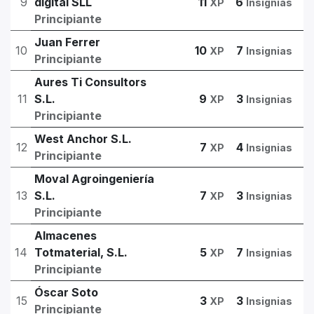
9
digital SLL
11
6
XP
Insignias
Principiante
Juan Ferrer
10
10
7
XP
Insignias
Principiante
Aures Ti Consultors
11
S.L.
9
3
XP
Insignias
Principiante
West Anchor S.L.
12
7
4
XP
Insignias
Principiante
Moval Agroingeniería
13
S.L.
7
3
XP
Insignias
Principiante
Almacenes
14
Totmaterial, S.L.
5
7
XP
Insignias
Principiante
Óscar Soto
15
3
3
XP
Insignias
Principiante