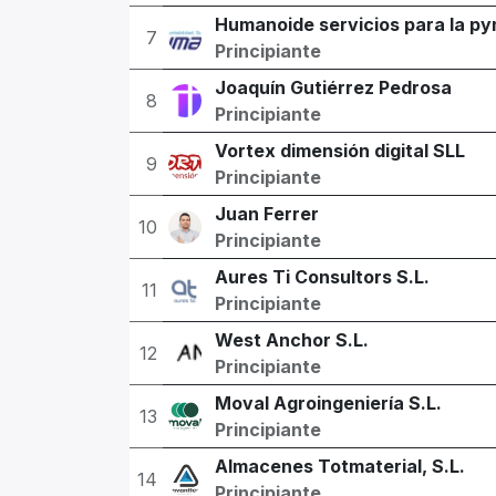
Humanoide servicios para la py
7
Principiante
Joaquín Gutiérrez Pedrosa
8
Principiante
Vortex dimensión digital SLL
9
Principiante
Juan Ferrer
10
Principiante
Aures Ti Consultors S.L.
11
Principiante
West Anchor S.L.
12
Principiante
Moval Agroingeniería S.L.
13
Principiante
Almacenes Totmaterial, S.L.
14
Principiante