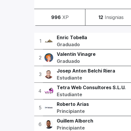
996
XP
12
Insignias
Enric Tobella
1
Graduado
Valentín Vinagre
2
Graduado
Josep Anton Belchi Riera
3
Estudiante
Tetra Web Consultores S.L.U.
4
Estudiante
Roberto Arias
5
Principiante
Guillem Alborch
6
Principiante