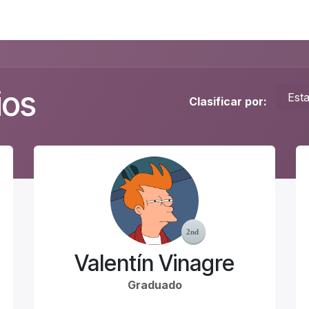
Foro
Eventos
Formación
Asociados
ios
Est
Clasificar por:
Valentín Vinagre
Graduado