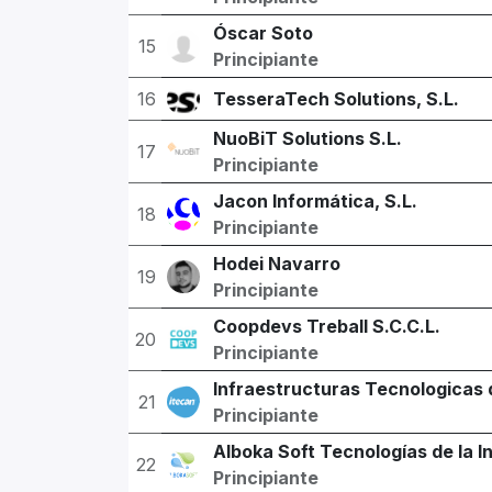
Óscar Soto
15
Principiante
16
TesseraTech Solutions, S.L.
NuoBiT Solutions S.L.
17
Principiante
Jacon Informática, S.L.
18
Principiante
Hodei Navarro
19
Principiante
Coopdevs Treball S.C.C.L.
20
Principiante
Infraestructuras Tecnologicas 
21
Principiante
Alboka Soft Tecnologías de la I
22
Principiante