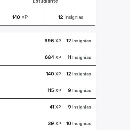
Estudiante
140
XP
12
Insignias
996
12
XP
Insignias
684
11
XP
Insignias
140
12
XP
Insignias
115
9
XP
Insignias
41
9
XP
Insignias
39
10
XP
Insignias