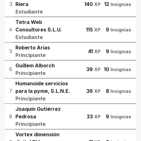
3
Riera
140
12
XP
Insignias
Estudiante
Tetra Web
4
Consultores S.L.U.
115
9
XP
Insignias
Estudiante
Roberto Arias
5
41
9
XP
Insignias
Principiante
Guillem Alborch
6
39
10
XP
Insignias
Principiante
Humanoide servicios
7
para la pyme, S.L.N.E.
36
8
XP
Insignias
Principiante
Joaquín Gutiérrez
8
Pedrosa
33
9
XP
Insignias
Principiante
Vortex dimensión