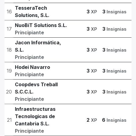
TesseraTech
16
3
3
XP
Insignias
Solutions, S.L.
NuoBiT Solutions S.L.
17
3
3
XP
Insignias
Principiante
Jacon Informática,
18
S.L.
3
3
XP
Insignias
Principiante
Hodei Navarro
19
3
3
XP
Insignias
Principiante
Coopdevs Treball
20
S.C.C.L.
3
3
XP
Insignias
Principiante
Infraestructuras
Tecnologicas de
21
2
6
XP
Insignias
Cantabria S.L.
Principiante