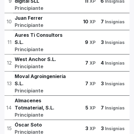
9
digital SLL
11
6
XP
Insignias
Principiante
Juan Ferrer
10
10
7
XP
Insignias
Principiante
Aures Ti Consultors
11
S.L.
9
3
XP
Insignias
Principiante
West Anchor S.L.
12
7
4
XP
Insignias
Principiante
Moval Agroingeniería
13
S.L.
7
3
XP
Insignias
Principiante
Almacenes
14
Totmaterial, S.L.
5
7
XP
Insignias
Principiante
Óscar Soto
15
3
3
XP
Insignias
Principiante