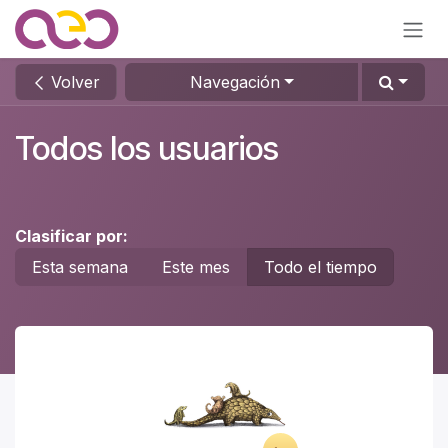
Ir al contenido
Volver
Navegación
Todos los usuarios
Clasificar por:
Esta semana
Este mes
Todo el tiempo