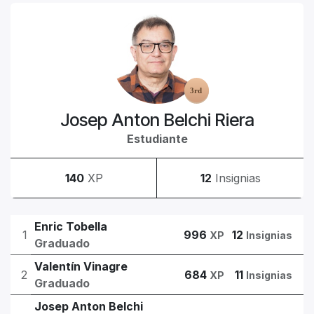
Josep Anton Belchi Riera
Estudiante
140
XP
12
Insignias
Enric Tobella
1
996
12
XP
Insignias
Graduado
Valentín Vinagre
2
684
11
XP
Insignias
Graduado
Josep Anton Belchi