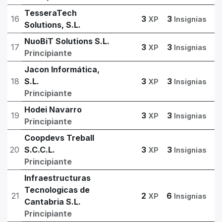
TesseraTech
16
3
3
XP
Insignias
Solutions, S.L.
NuoBiT Solutions S.L.
17
3
3
XP
Insignias
Principiante
Jacon Informática,
18
S.L.
3
3
XP
Insignias
Principiante
Hodei Navarro
19
3
3
XP
Insignias
Principiante
Coopdevs Treball
20
S.C.C.L.
3
3
XP
Insignias
Principiante
Infraestructuras
Tecnologicas de
21
2
6
XP
Insignias
Cantabria S.L.
Principiante