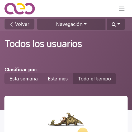
Ir al contenido
Volver
Navegación
Todos los usuarios
Clasificar por:
Esta semana
Este mes
Todo el tiempo