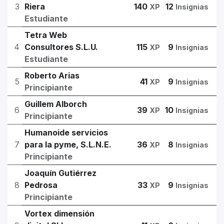
3
Riera
140
12
XP
Insignias
Estudiante
Tetra Web
4
Consultores S.L.U.
115
9
XP
Insignias
Estudiante
Roberto Arias
5
41
9
XP
Insignias
Principiante
Guillem Alborch
6
39
10
XP
Insignias
Principiante
Humanoide servicios
7
para la pyme, S.L.N.E.
36
8
XP
Insignias
Principiante
Joaquín Gutiérrez
8
Pedrosa
33
9
XP
Insignias
Principiante
Vortex dimensión