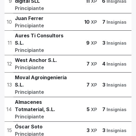
9
digital SLL
11
6
XP
Insignias
Principiante
Juan Ferrer
10
10
7
XP
Insignias
Principiante
Aures Ti Consultors
11
S.L.
9
3
XP
Insignias
Principiante
West Anchor S.L.
12
7
4
XP
Insignias
Principiante
Moval Agroingeniería
13
S.L.
7
3
XP
Insignias
Principiante
Almacenes
14
Totmaterial, S.L.
5
7
XP
Insignias
Principiante
Óscar Soto
15
3
3
XP
Insignias
Principiante