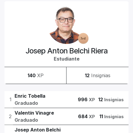
Josep Anton Belchi Riera
Estudiante
140
XP
12
Insignias
Enric Tobella
1
996
12
XP
Insignias
Graduado
Valentín Vinagre
2
684
11
XP
Insignias
Graduado
Josep Anton Belchi