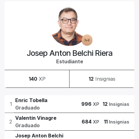
Josep Anton Belchi Riera
Estudiante
140
XP
12
Insignias
Enric Tobella
1
996
12
XP
Insignias
Graduado
Valentín Vinagre
2
684
11
XP
Insignias
Graduado
Josep Anton Belchi