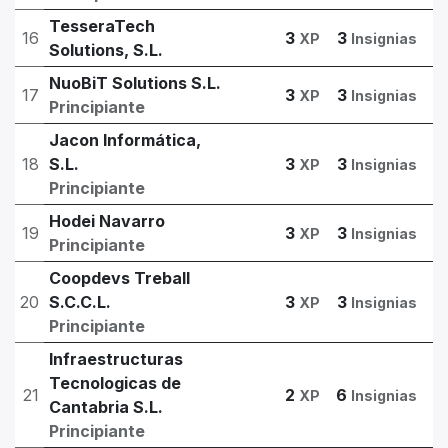
TesseraTech
16
3
3
XP
Insignias
Solutions, S.L.
NuoBiT Solutions S.L.
17
3
3
XP
Insignias
Principiante
Jacon Informática,
18
S.L.
3
3
XP
Insignias
Principiante
Hodei Navarro
19
3
3
XP
Insignias
Principiante
Coopdevs Treball
20
S.C.C.L.
3
3
XP
Insignias
Principiante
Infraestructuras
Tecnologicas de
21
2
6
XP
Insignias
Cantabria S.L.
Principiante