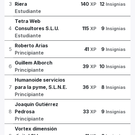
3
Riera
140
12
XP
Insignias
Estudiante
Tetra Web
4
Consultores S.L.U.
115
9
XP
Insignias
Estudiante
Roberto Arias
5
41
9
XP
Insignias
Principiante
Guillem Alborch
6
39
10
XP
Insignias
Principiante
Humanoide servicios
7
para la pyme, S.L.N.E.
36
8
XP
Insignias
Principiante
Joaquín Gutiérrez
8
Pedrosa
33
9
XP
Insignias
Principiante
Vortex dimensión