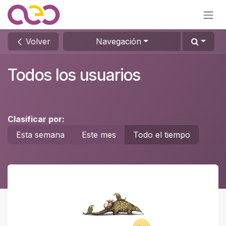
Ir al contenido
Volver
Navegación
Todos los usuarios
Clasificar por:
Esta semana
Este mes
Todo el tiempo