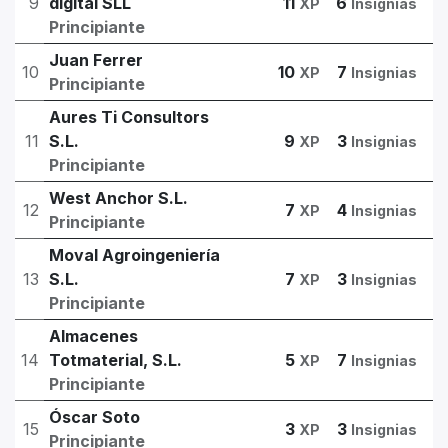
9
digital SLL
11
6
XP
Insignias
Principiante
Juan Ferrer
10
10
7
XP
Insignias
Principiante
Aures Ti Consultors
11
S.L.
9
3
XP
Insignias
Principiante
West Anchor S.L.
12
7
4
XP
Insignias
Principiante
Moval Agroingeniería
13
S.L.
7
3
XP
Insignias
Principiante
Almacenes
14
Totmaterial, S.L.
5
7
XP
Insignias
Principiante
Óscar Soto
15
3
3
XP
Insignias
Principiante