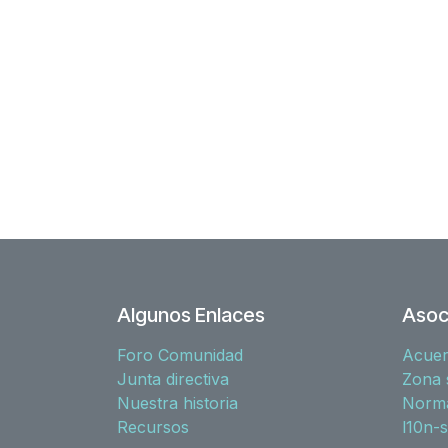
Algunos Enlaces
Asoc
Foro Comunidad
Acue
Junta directiva
Zona 
Nuestra historia
Norma
Recursos
l10n-