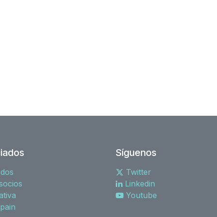
iados
Síguenos
rdos
Twitter
socios
Linkedin
tiva
Youtube
spain