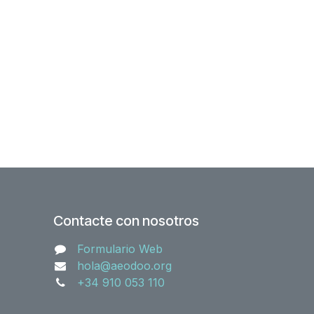
Contacte con nosotros
Formulario Web
hola@aeodoo.org
+34 910 053 110