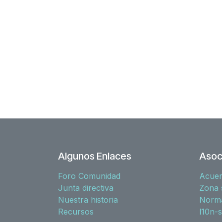
Algunos Enlaces
Asoc
Foro Comunidad
Acue
Junta directiva
Zona 
Nuestra historia
Norma
Recursos
l10n-