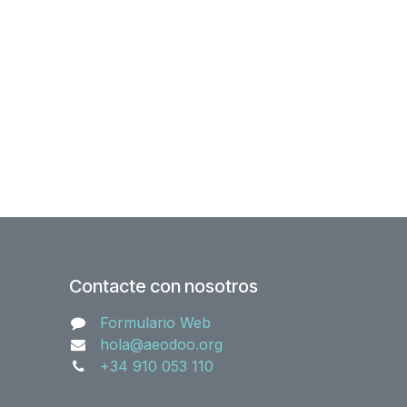
Contacte con nosotros
Formulario Web
hola@aeodoo.org
+34 910 053 110