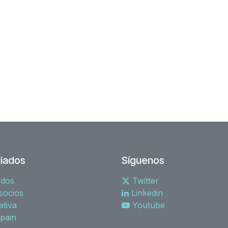
iados
Síguenos
rdos
Twitter
socios
Linkedin
tiva
Youtube
spain