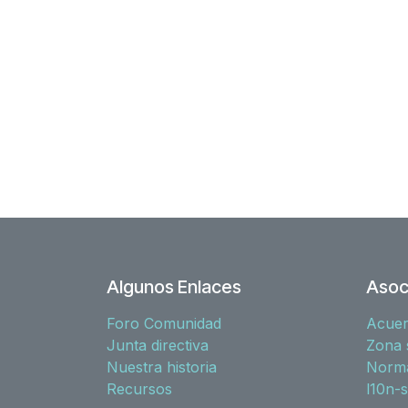
Algunos Enlaces
Asoc
Foro Comunidad
Acue
Junta directiva
Zona 
Nuestra historia
Norma
Recursos
l10n-