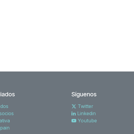
iados
Síguenos
rdos
Twitter
socios
Linkedin
tiva
Youtube
spain