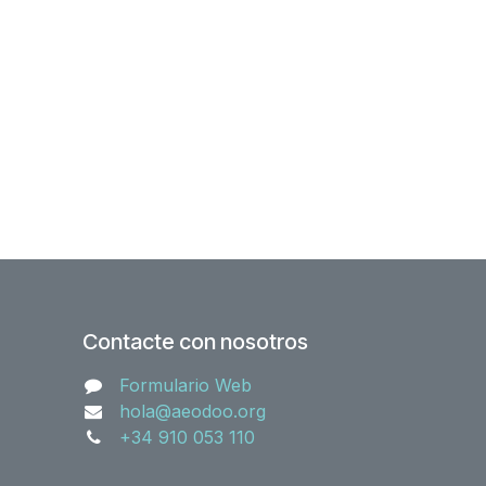
Contacte con nosotros
Formulario Web
hola@aeodoo.org
+34 910 053 110