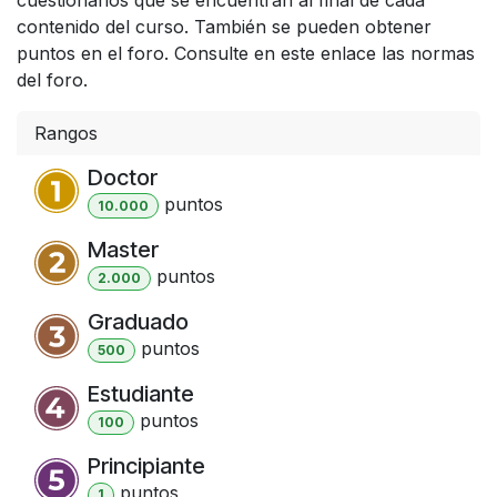
contenido del curso. También se pueden obtener
puntos en el foro. Consulte en este enlace las normas
del foro.
Rangos
Doctor
punto
s
10.000
Master
punto
s
2.000
Graduado
punto
s
500
Estudiante
punto
s
100
Principiante
punto
s
1