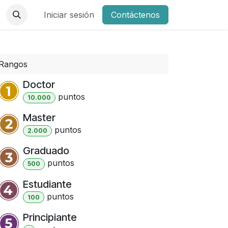
Iniciar sesión
Contáctenos
Rangos
Doctor
punto
s
10.000
Master
punto
s
2.000
Graduado
punto
s
500
Estudiante
punto
s
100
Principiante