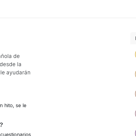
Foro
Eventos
Formación
Asociados
añola de
desde la
 le ayudarán
 hito, se le
?
cuestionarios