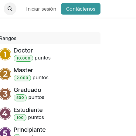
Iniciar sesión
Contáctenos
Rangos
Doctor
punto
s
10.000
Master
punto
s
2.000
Graduado
punto
s
500
Estudiante
punto
s
100
Principiante