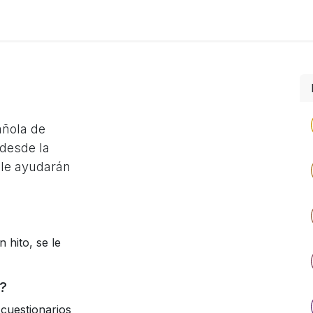
Foro
Eventos
Formación
Asociados
añola de
desde la
 le ayudarán
 hito, se le
?
cuestionarios