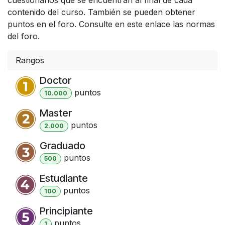
contenido del curso. También se pueden obtener
puntos en el foro. Consulte en este enlace las normas
del foro.
Rangos
Doctor
punto
s
10.000
Master
punto
s
2.000
Graduado
punto
s
500
Estudiante
punto
s
100
Principiante
punto
s
1