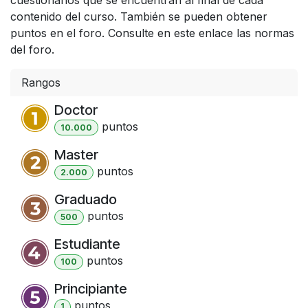
contenido del curso. También se pueden obtener
puntos en el foro. Consulte en este enlace las normas
del foro.
Rangos
Doctor
punto
s
10.000
Master
punto
s
2.000
Graduado
punto
s
500
Estudiante
punto
s
100
Principiante
punto
s
1