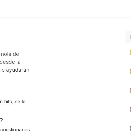
Foro
Eventos
Formación
Asociados
añola de
desde la
 le ayudarán
 hito, se le
?
cuestionarios