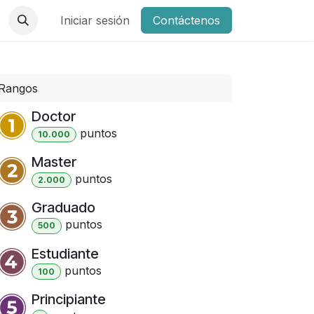
Iniciar sesión
Contáctenos
Rangos
Doctor
punto
s
10.000
Master
punto
s
2.000
Graduado
punto
s
500
Estudiante
punto
s
100
Principiante