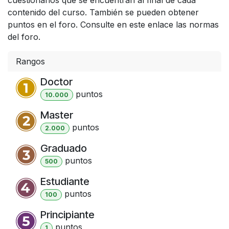
contenido del curso. También se pueden obtener
puntos en el foro. Consulte en este enlace las normas
del foro.
Rangos
Doctor
punto
s
10.000
Master
punto
s
2.000
Graduado
punto
s
500
Estudiante
punto
s
100
Principiante
punto
s
1