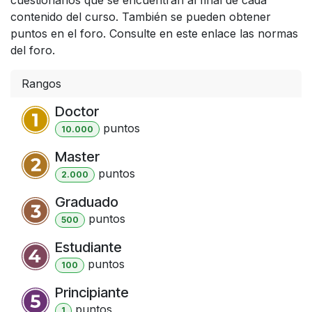
contenido del curso. También se pueden obtener
puntos en el foro. Consulte en este enlace las normas
del foro.
Rangos
Doctor
punto
s
10.000
Master
punto
s
2.000
Graduado
punto
s
500
Estudiante
punto
s
100
Principiante
punto
s
1