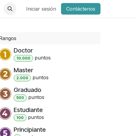
Iniciar sesión
Contáctenos
Rangos
Doctor
punto
s
10.000
Master
punto
s
2.000
Graduado
punto
s
500
Estudiante
punto
s
100
Principiante