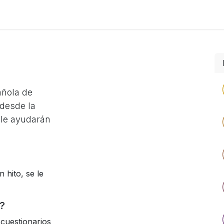
Foro
Eventos
Formación
Asociados
añola de
desde la
 le ayudarán
 hito, se le
?
cuestionarios