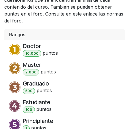
contenido del curso. También se pueden obtener
puntos en el foro. Consulte en este enlace las normas
del foro.
Rangos
Doctor
punto
s
10.000
Master
punto
s
2.000
Graduado
punto
s
500
Estudiante
punto
s
100
Principiante
punto
s
1