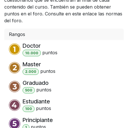
contenido del curso. También se pueden obtener
puntos en el foro. Consulte en este enlace las normas
del foro.
Rangos
Doctor
punto
s
10.000
Master
punto
s
2.000
Graduado
punto
s
500
Estudiante
punto
s
100
Principiante
punto
s
1