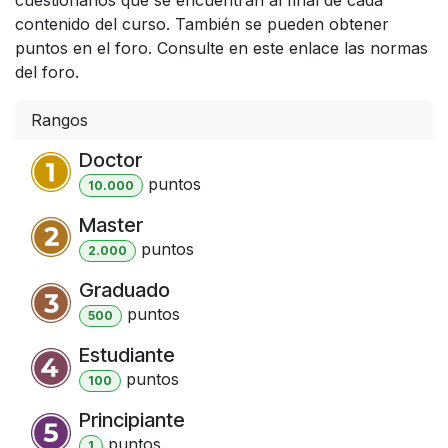
contenido del curso. También se pueden obtener
puntos en el foro. Consulte en este enlace las normas
del foro.
Rangos
Doctor
punto
s
10.000
Master
punto
s
2.000
Graduado
punto
s
500
Estudiante
punto
s
100
Principiante
punto
s
1