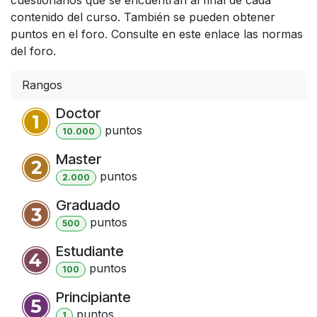
contenido del curso. También se pueden obtener
puntos en el foro. Consulte en este enlace las normas
del foro.
Rangos
Doctor
punto
s
10.000
Master
punto
s
2.000
Graduado
punto
s
500
Estudiante
punto
s
100
Principiante
punto
s
1