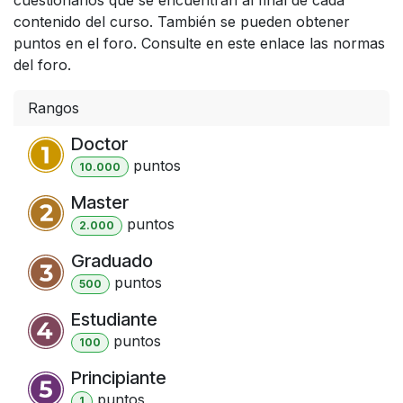
contenido del curso. También se pueden obtener
puntos en el foro. Consulte en este enlace las normas
del foro.
Rangos
Doctor
punto
s
10.000
Master
punto
s
2.000
Graduado
punto
s
500
Estudiante
punto
s
100
Principiante
punto
s
1