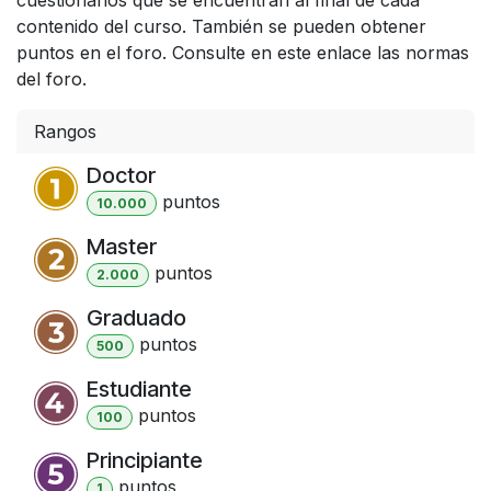
contenido del curso. También se pueden obtener
puntos en el foro. Consulte en este enlace las normas
del foro.
Rangos
Doctor
punto
s
10.000
Master
punto
s
2.000
Graduado
punto
s
500
Estudiante
punto
s
100
Principiante
punto
s
1