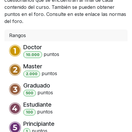
contenido del curso. También se pueden obtener
puntos en el foro. Consulte en este enlace las normas
del foro.
Rangos
Doctor
punto
s
10.000
Master
punto
s
2.000
Graduado
punto
s
500
Estudiante
punto
s
100
Principiante
punto
s
1