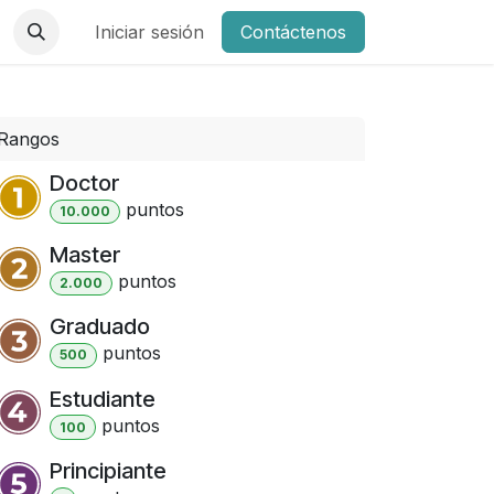
Iniciar sesión
Contáctenos
Rangos
Doctor
punto
s
10.000
Master
punto
s
2.000
Graduado
punto
s
500
Estudiante
punto
s
100
Principiante