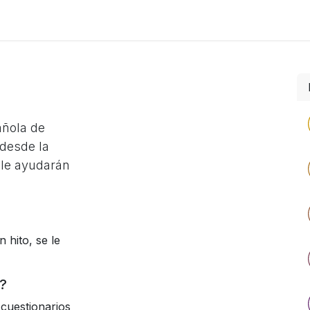
Foro
Eventos
Formación
Asociados
añola de
desde la
 le ayudarán
 hito, se le
?
cuestionarios