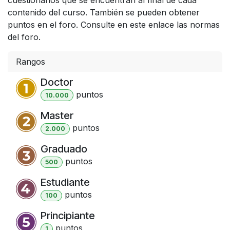
contenido del curso. También se pueden obtener
puntos en el foro. Consulte en este enlace las normas
del foro.
Rangos
Doctor
punto
s
10.000
Master
punto
s
2.000
Graduado
punto
s
500
Estudiante
punto
s
100
Principiante
punto
s
1