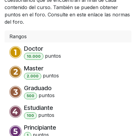
contenido del curso. También se pueden obtener
puntos en el foro. Consulte en este enlace las normas
del foro.
Rangos
Doctor
punto
s
10.000
Master
punto
s
2.000
Graduado
punto
s
500
Estudiante
punto
s
100
Principiante
punto
s
1