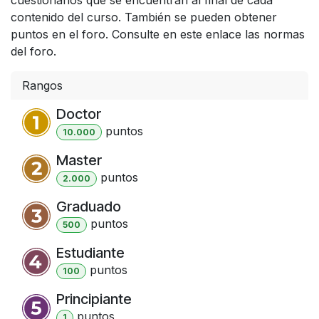
contenido del curso. También se pueden obtener
puntos en el foro. Consulte en este enlace las normas
del foro.
Rangos
Doctor
punto
s
10.000
Master
punto
s
2.000
Graduado
punto
s
500
Estudiante
punto
s
100
Principiante
punto
s
1