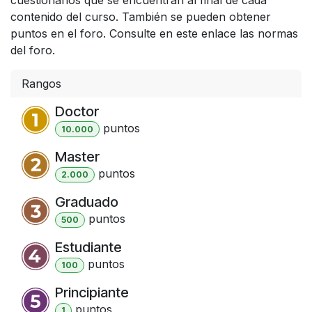
contenido del curso. También se pueden obtener
puntos en el foro. Consulte en este enlace las normas
del foro.
Rangos
Doctor
punto
s
10.000
Master
punto
s
2.000
Graduado
punto
s
500
Estudiante
punto
s
100
Principiante
punto
s
1