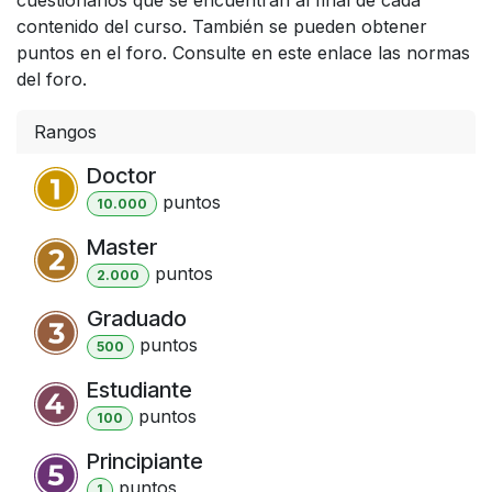
contenido del curso. También se pueden obtener
puntos en el foro. Consulte en este enlace las normas
del foro.
Rangos
Doctor
punto
s
10.000
Master
punto
s
2.000
Graduado
punto
s
500
Estudiante
punto
s
100
Principiante
punto
s
1