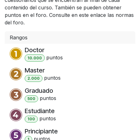
contenido del curso. También se pueden obtener
puntos en el foro. Consulte en este enlace las normas
del foro.
Rangos
Doctor
punto
s
10.000
Master
punto
s
2.000
Graduado
punto
s
500
Estudiante
punto
s
100
Principiante
punto
s
1