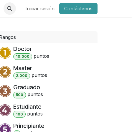
Iniciar sesión
Contáctenos
Rangos
Doctor
punto
s
10.000
Master
punto
s
2.000
Graduado
punto
s
500
Estudiante
punto
s
100
Principiante