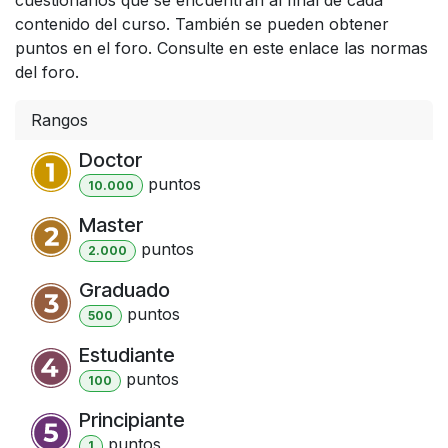
contenido del curso. También se pueden obtener
puntos en el foro. Consulte en este enlace las normas
del foro.
Rangos
Doctor
punto
s
10.000
Master
punto
s
2.000
Graduado
punto
s
500
Estudiante
punto
s
100
Principiante
punto
s
1