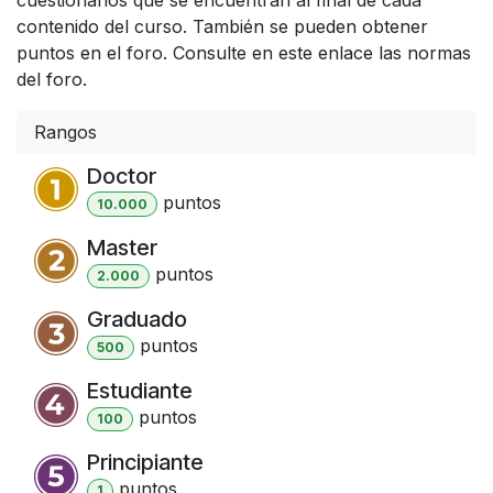
contenido del curso. También se pueden obtener
puntos en el foro. Consulte en este enlace las normas
del foro.
Rangos
Doctor
punto
s
10.000
Master
punto
s
2.000
Graduado
punto
s
500
Estudiante
punto
s
100
Principiante
punto
s
1